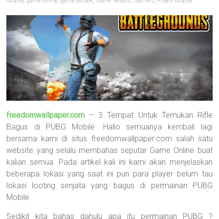
Mobile
,
game online
,
game terbaik
,
Game Terlaris
,
Gamers
,
PUBG Mobile
freedomwallpaper.com
– 3 Tempat Untuk Temukan Rifle
Bagus di PUBG Mobile. Hallo semuanya kembali lagi
bersama kami di situs freedomwallpaper.com salah satu
website yang selalu membahas seputar Game Online buat
kalian semua. Pada artikel kali ini kami akan menjelaskan
beberapa lokasi yang saat ini pun para player belum tau
lokasi looting senjata yang bagus di permainan PUBG
Mobile.
Sedikit kita bahas dahulu apa itu permainan PUBG ?