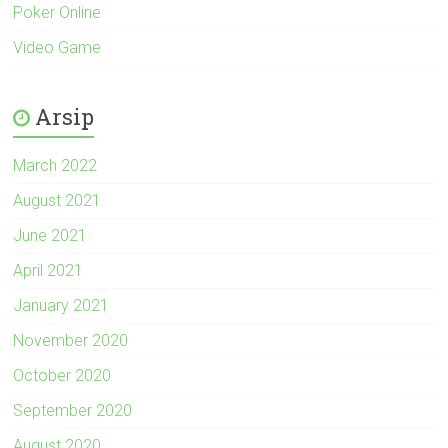
Poker Online
Video Game
Arsip
March 2022
August 2021
June 2021
April 2021
January 2021
November 2020
October 2020
September 2020
August 2020