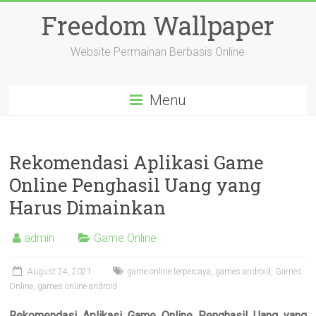
Freedom Wallpaper
Website Permainan Berbasis Online
Menu
Rekomendasi Aplikasi Game
Online Penghasil Uang yang
Harus Dimainkan
admin
Game Online
August 24, 2021
game online terpercaya
,
games android
,
Games
Online
,
games online android
Rekomendasi Aplikasi Game Online Penghasil Uang yang