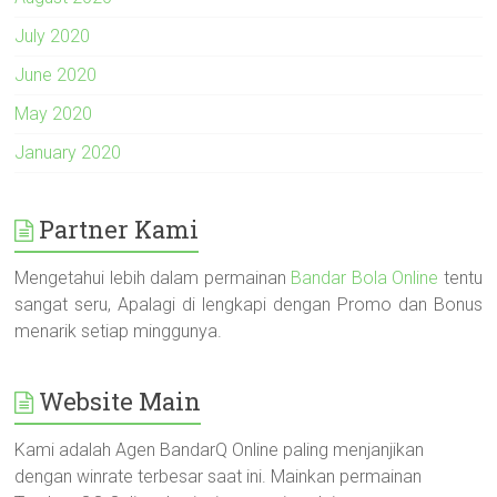
July 2020
June 2020
May 2020
January 2020
Partner Kami
Mengetahui lebih dalam permainan
Bandar Bola Online
tentu
sangat seru, Apalagi di lengkapi dengan Promo dan Bonus
menarik setiap minggunya.
Website Main
Kami adalah Agen BandarQ Online paling menjanjikan
dengan winrate terbesar saat ini. Mainkan permainan