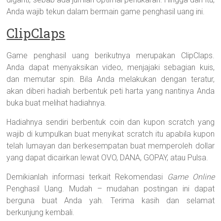
Anda wajib tekun dalam bermain game penghasil uang ini.
ClipClaps
Game penghasil uang berikutnya merupakan ClipClaps.
Anda dapat menyaksikan video, menjajaki sebagian kuis,
dan memutar spin. Bila Anda melakukan dengan teratur,
akan diberi hadiah berbentuk peti harta yang nantinya Anda
buka buat melihat hadiahnya.
Hadiahnya sendiri berbentuk coin dan kupon scratch yang
wajib di kumpulkan buat menyikat scratch itu apabila kupon
telah lumayan dan berkesempatan buat memperoleh dollar
yang dapat dicairkan lewat OVO, DANA, GOPAY, atau Pulsa.
Demikianlah informasi terkait Rekomendasi
Game Online
Penghasil Uang. Mudah – mudahan postingan ini dapat
berguna buat Anda yah. Terima kasih dan selamat
berkunjung kembali.