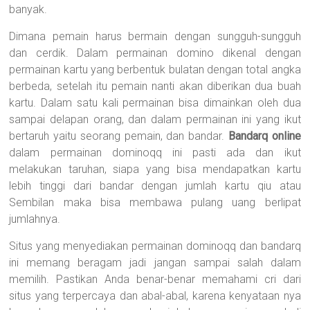
banyak.
Dimana pemain harus bermain dengan sungguh-sungguh
dan cerdik. Dalam permainan domino dikenal dengan
permainan kartu yang berbentuk bulatan dengan total angka
berbeda, setelah itu pemain nanti akan diberikan dua buah
kartu. Dalam satu kali permainan bisa dimainkan oleh dua
sampai delapan orang, dan dalam permainan ini yang ikut
bertaruh yaitu seorang pemain, dan bandar.
Bandarq online
dalam permainan dominoqq ini pasti ada dan ikut
melakukan taruhan, siapa yang bisa mendapatkan kartu
lebih tinggi dari bandar dengan jumlah kartu qiu atau
Sembilan maka bisa membawa pulang uang berlipat
jumlahnya.
Situs yang menyediakan permainan dominoqq dan bandarq
ini memang beragam jadi jangan sampai salah dalam
memilih. Pastikan Anda benar-benar memahami cri dari
situs yang terpercaya dan abal-abal, karena kenyataan nya