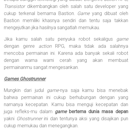
Transistor
dikembangkan oleh salah satu developer yang
cukup terkenal bernama Bastion.
Game
yang dibuat oleh
Bastion memiliki khasnya sendiri dan tentu saja takkan
mengejutkan jika hasilnya sangatlah memukau.
Jika kamu salah satu penyuka robot sekaligus
game
dengan genre
action
RPG, maka tidak ada salahnya
mencoba permainan ini. Karena ada banyak sekali robot
dengan warna warni cerah yang akan membuat
permainanmu sangat mengesankan.
Games Ghostrunner
Mungkin dari judul
game
-nya saja kamu bisa menebak
bahwa permainan ini cukup berhubungan dengan yang
namanya kecepatan. Kamu bisa menguji kecepatan dan
juga refleks-mu dalam
game
bertema dunia masa depan
yakni
Ghostrunner
ini dan tentunya aksi yang disajikan pun
cukup memukau dan menegangkan.