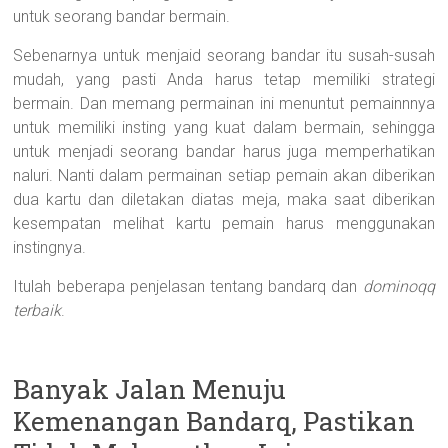
untuk seorang bandar bermain.
Sebenarnya untuk menjaid seorang bandar itu susah-susah
mudah, yang pasti Anda harus tetap memiliki strategi
bermain. Dan memang permainan ini menuntut pemainnnya
untuk memiliki insting yang kuat dalam bermain, sehingga
untuk menjadi seorang bandar harus juga memperhatikan
naluri. Nanti dalam permainan setiap pemain akan diberikan
dua kartu dan diletakan diatas meja, maka saat diberikan
kesempatan melihat kartu pemain harus menggunakan
instingnya.
Itulah beberapa penjelasan tentang bandarq dan
dominoqq
terbaik
.
Banyak Jalan Menuju
Kemenangan Bandarq, Pastikan