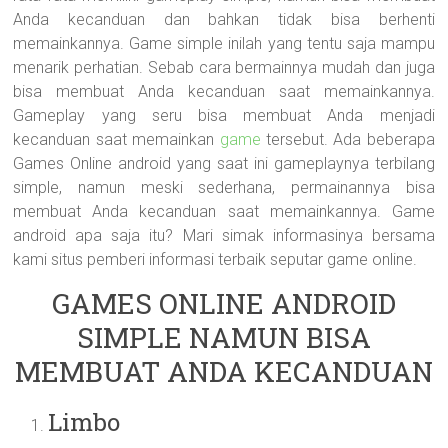
Anda kecanduan dan bahkan tidak bisa berhenti
memainkannya. Game simple inilah yang tentu saja mampu
menarik perhatian. Sebab cara bermainnya mudah dan juga
bisa membuat Anda kecanduan saat memainkannya.
Gameplay yang seru bisa membuat Anda menjadi
kecanduan saat memainkan
game
tersebut. Ada beberapa
Games Online android yang saat ini gameplaynya terbilang
simple, namun meski sederhana, permainannya bisa
membuat Anda kecanduan saat memainkannya. Game
android apa saja itu? Mari simak informasinya bersama
kami situs pemberi informasi terbaik seputar game online.
GAMES ONLINE ANDROID
SIMPLE NAMUN BISA
MEMBUAT ANDA KECANDUAN
Limbo