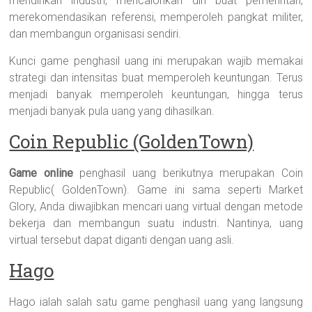
mendirikan industri, mencalonkan diri buat pemerintah,
merekomendasikan referensi, memperoleh pangkat militer,
dan membangun organisasi sendiri.
Kunci game penghasil uang ini merupakan wajib memakai
strategi dan intensitas buat memperoleh keuntungan. Terus
menjadi banyak memperoleh keuntungan, hingga terus
menjadi banyak pula uang yang dihasilkan.
Coin Republic (GoldenTown)
Game online
penghasil uang berikutnya merupakan Coin
Republic( GoldenTown). Game ini sama seperti Market
Glory, Anda diwajibkan mencari uang virtual dengan metode
bekerja dan membangun suatu industri. Nantinya, uang
virtual tersebut dapat diganti dengan uang asli.
Hago
Hago ialah salah satu game penghasil uang yang langsung