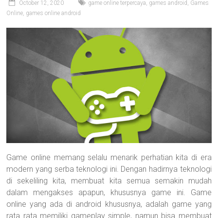
October 12, 2020
game online terpercaya
,
games android
,
Games
Online
,
games online android
Game online memang selalu menarik perhatian kita di era
modern yang serba teknologi ini. Dengan hadirnya teknologi
di sekeliling kita, membuat kita semua semakin mudah
dalam mengakses apapun, khususnya game ini. Game
online yang ada di android khususnya, adalah game yang
rata rata memiliki gameplay simple, namun bisa membuat