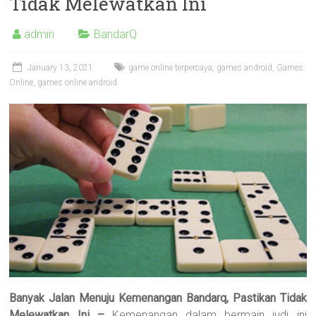
Tidak Melewatkan Ini
admin
BandarQ
January 13, 2021
game online terpercaya
,
games android
,
Games
Online
,
games online android
Banyak Jalan Menuju Kemenangan Bandarq, Pastikan Tidak
Melewatkan Ini –
Kemenangan dalam bermain judi ini