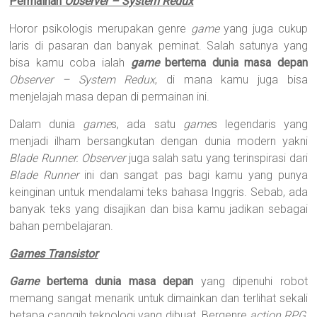
Permainan
Observer – System Redux
Horor psikologis merupakan genre
game
yang juga cukup
laris di pasaran dan banyak peminat. Salah satunya yang
bisa kamu coba ialah
game
bertema dunia masa depan
Observer – System Redux
, di mana kamu juga bisa
menjelajah masa depan di permainan ini.
Dalam dunia
game
s, ada satu
game
s legendaris yang
menjadi ilham bersangkutan dengan dunia modern yakni
Blade Runner. Observer
juga salah satu yang terinspirasi dari
Blade Runner
ini dan sangat pas bagi kamu yang punya
keinginan untuk mendalami teks bahasa Inggris. Sebab, ada
banyak teks yang disajikan dan bisa kamu jadikan sebagai
bahan pembelajaran.
Games Transistor
Game
bertema dunia masa depan
yang dipenuhi robot
memang sangat menarik untuk dimainkan dan terlihat sekali
betapa canggih teknologi yang dibuat. Bergenre
action RPG
,