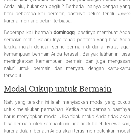
Anda lalui, bukankah begitu? Berbeda halnya dengan yang
baru beberapa kali bermain, pastinya belum terlalu
luwes
karena memang belum terbiasa.
Beberapa kali bermain
dominoqq
pastinya membuat Anda
semakin mahir. Selanjutnya tahap pertama yang bisa Anda
lakukan ialah dengan sering bermain di dunia nyata, agar
kemampuan bermain Anda terasah. Banyak latihan ini bisa
meningkatkan kemampuan bermain dan juga mengasah
naluri untuk bermain dan menyatu dengan kartu-kartu
tersebut.
Modal Cukup untuk Bermain
Nah, yang terakhir ini ialah menyiapkan modal yang cukup
untuk melakukan permainan. Ketika Anda bermain, pastinya
harus menyiapkan modal. Jika tidak maka Anda tidak akan
bisa bermain. oleh karena itu ini juga tidak boleh terlewatkan,
karena dalam berlatih Anda akan terus membutuhkan modal