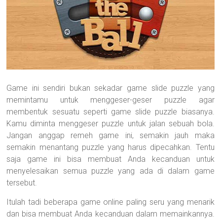
Game ini sendiri bukan sekadar game slide puzzle yang
memintamu untuk menggeser-geser puzzle agar
membentuk sesuatu seperti game slide puzzle biasanya.
Kamu diminta menggeser puzzle untuk jalan sebuah bola.
Jangan anggap remeh game ini, semakin jauh maka
semakin menantang puzzle yang harus dipecahkan. Tentu
saja game ini bisa membuat Anda kecanduan untuk
menyelesaikan semua puzzle yang ada di dalam game
tersebut.
Itulah tadi beberapa game online paling seru yang menarik
dan bisa membuat Anda kecanduan dalam memainkannya.