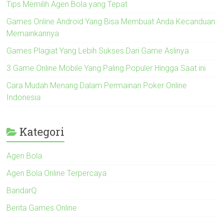
Tips Memilih Agen Bola yang Tepat
Games Online Android Yang Bisa Membuat Anda Kecanduan
Memainkannya
Games Plagiat Yang Lebih Sukses Dari Game Aslinya
3 Game Online Mobile Yang Paling Populer Hingga Saat ini
Cara Mudah Menang Dalam Permainan Poker Online
Indonesia
Kategori
Agen Bola
Agen Bola Online Terpercaya
BandarQ
Berita Games Online