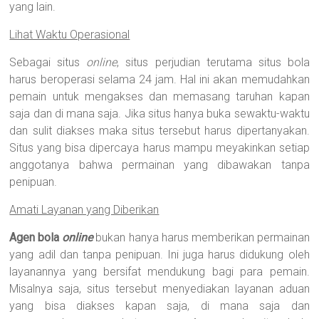
yang lain.
Lihat Waktu Operasional
Sebagai situs
online
, situs perjudian terutama situs bola
harus beroperasi selama 24 jam. Hal ini akan memudahkan
pemain untuk mengakses dan memasang taruhan kapan
saja dan di mana saja. Jika situs hanya buka sewaktu-waktu
dan sulit diakses maka situs tersebut harus dipertanyakan.
Situs yang bisa dipercaya harus mampu meyakinkan setiap
anggotanya bahwa permainan yang dibawakan tanpa
penipuan.
Amati Layanan yang Diberikan
Agen bola
online
bukan hanya harus memberikan permainan
yang adil dan tanpa penipuan. Ini juga harus didukung oleh
layanannya yang bersifat mendukung bagi para pemain.
Misalnya saja, situs tersebut menyediakan layanan aduan
yang bisa diakses kapan saja, di mana saja dan