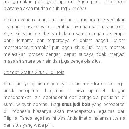
menggunakan perangkat apapun. Agen pada situs bola
biasanya akan mudah dihubungi
live chat
.
Selain layanan aduan, situs judi juga harus bisa menyediakan
layanan transaksi yang membuat nyaman semua anggota.
Agen situs judi setidaknya bekerja sama dengan beberapa
bank ternama dan terpercaya di dalam negeri. Dalam
memproses transaksi pun agen situs judi harus mampu
melakukan proses dengan cepat supaya tidak menjadi
masalah antara pemain dan juga pengelola situs.
Cermati Status Situs Judi Bola
Situs judi yang bisa dipercaya harus memiliki status legal
untuk beroperasi. Legalitas ini bisa diperoleh dengan
mendapatkan izin operasional dari pengelola perjudian di
suatu wilayah operasi. Bagi
situs judi bola
yang beroperasi
di Indonesia biasanya akan mendapatkan legalitas dari
Filipina. Tanda legalitas ini bisa Anda lihat di halaman utama
dari situs yang Anda pilih.