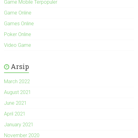
Game Mobile Terpopuler
Game Online
Games Online
Poker Online
Video Game
Arsip
March 2022
August 2021
June 2021
April 2021
January 2021
November 2020