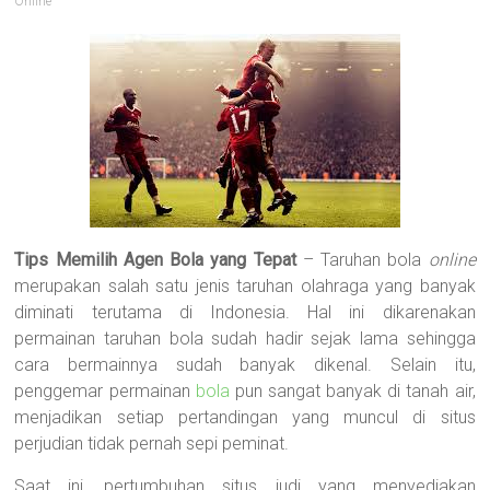
Online
Tips Memilih Agen Bola yang Tepat
– Taruhan bola
online
merupakan salah satu jenis taruhan olahraga yang banyak
diminati terutama di Indonesia. Hal ini dikarenakan
permainan taruhan bola sudah hadir sejak lama sehingga
cara bermainnya sudah banyak dikenal. Selain itu,
penggemar permainan
bola
pun sangat banyak di tanah air,
menjadikan setiap pertandingan yang muncul di situs
perjudian tidak pernah sepi peminat.
Saat ini, pertumbuhan situs judi yang menyediakan