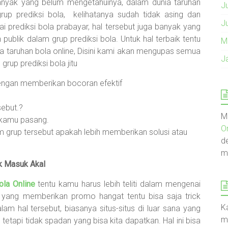
anyak yang belum mengetahuinya, dalam dunia taruhan
J
p prediksi bola, kelihatanya sudah tidak asing dan
J
 prediksi bola prabayar, hal tersebut juga banyak yang
blik dalam grup prediksi bola. Untuk hal terbaik tentu
M
a taruhan bola online, Disini kami akan mengupas semua
J
rup prediksi bola jitu
ngan memberikan bocoran efektif
sebut.?
M
 kamu pasang.
O
 grup tersebut apakah lebih memberikan solusi atau
d
m
k Masuk Akal
ola Online
tentu kamu harus lebih teliti dalam mengenai
yang memberikan promo hangat tentu bisa saja trick
K
m hal tersebut, biasanya situs-situs di luar sana yang
me
tapi tidak spadan yang bisa kita dapatkan. Hal ini bisa