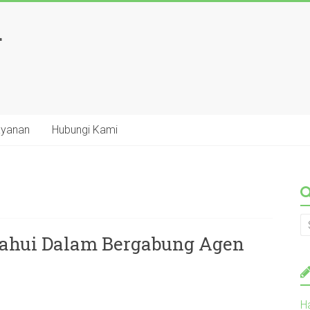
r
ayanan
Hubungi Kami
ahui Dalam Bergabung Agen
H