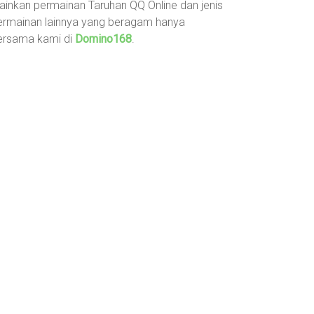
ainkan permainan Taruhan QQ Online dan jenis
ermainan lainnya yang beragam hanya
ersama kami di
Domino168
.