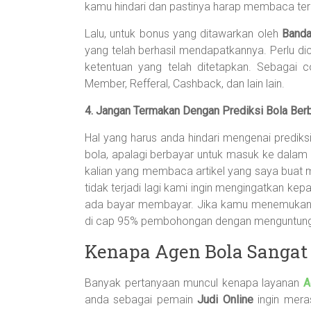
kamu hindari dan pastinya harap membaca terl
Lalu, untuk bonus yang ditawarkan oleh
Banda
yang telah berhasil mendapatkannya. Perlu d
ketentuan yang telah ditetapkan. Sebagai 
Member, Refferal, Cashback, dan lain lain.
4. Jangan Termakan Dengan Prediksi Bola Ber
Hal yang harus anda hindari mengenai prediksi 
bola, apalagi berbayar untuk masuk ke dalam s
kalian yang membaca artikel yang saya buat 
tidak terjadi lagi kami ingin mengingatkan kepa
ada bayar membayar. Jika kamu menemukan gru
di cap 95% pembohongan dengan menguntungka
Kenapa Agen Bola Sangat D
Banyak pertanyaan muncul kenapa layanan
A
anda sebagai pemain
Judi Online
ingin mera