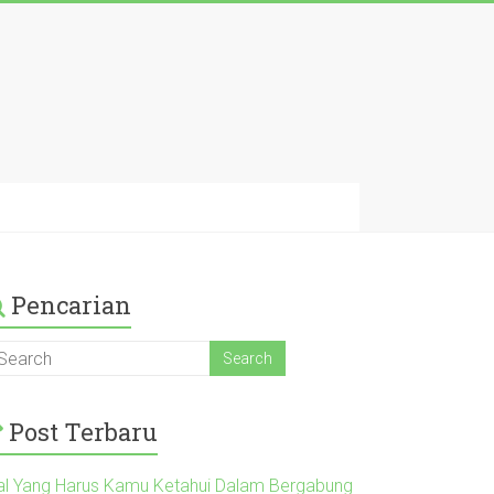
Pencarian
Post Terbaru
al Yang Harus Kamu Ketahui Dalam Bergabung