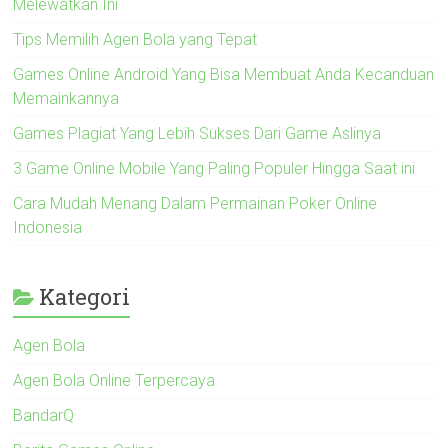
Melewatkan Ini
Tips Memilih Agen Bola yang Tepat
Games Online Android Yang Bisa Membuat Anda Kecanduan
Memainkannya
Games Plagiat Yang Lebih Sukses Dari Game Aslinya
3 Game Online Mobile Yang Paling Populer Hingga Saat ini
Cara Mudah Menang Dalam Permainan Poker Online
Indonesia
Kategori
Agen Bola
Agen Bola Online Terpercaya
BandarQ