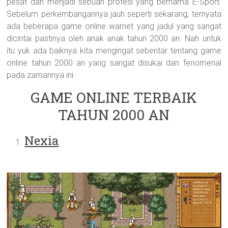
pesat dan menjadi sebuah profesi yang bernama E-Sport.
Sebelum perkembangannya jauh seperti sekarang, ternyata
ada beberapa game online warnet yang jadul yang sangat
dicintai pastinya oleh anak anak tahun 2000 an. Nah untuk
itu yuk ada baiknya kita mengingat sebentar tentang game
online tahun 2000 an yang sangat disukai dan fenomenal
pada zamannya ini.
GAME ONLINE TERBAIK
TAHUN 2000 AN
Nexia