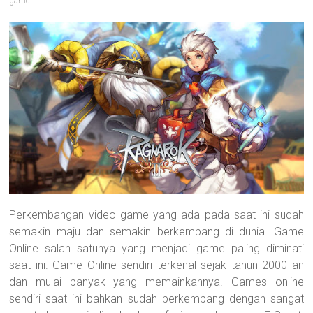
game
Perkembangan video game yang ada pada saat ini sudah
semakin maju dan semakin berkembang di dunia. Game
Online salah satunya yang menjadi game paling diminati
saat ini. Game Online sendiri terkenal sejak tahun 2000 an
dan mulai banyak yang memainkannya. Games online
sendiri saat ini bahkan sudah berkembang dengan sangat