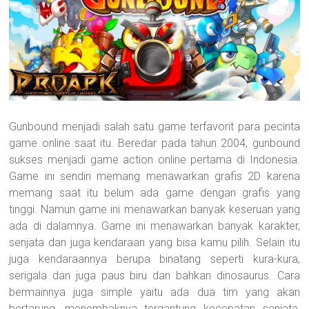
Gunbound menjadi salah satu game terfavorit para pecinta
game online saat itu. Beredar pada tahun 2004, gunbound
sukses menjadi game action online pertama di Indonesia.
Game ini sendiri memang menawarkan grafis 2D karena
memang saat itu belum ada game dengan grafis yang
tinggi. Namun game ini menawarkan banyak keseruan yang
ada di dalamnya. Game ini menawarkan banyak karakter,
senjata dan juga kendaraan yang bisa kamu pilih. Selain itu
juga kendaraannya berupa binatang seperti kura-kura,
serigala dan juga paus biru dan bahkan dinosaurus. Cara
bermainnya juga simple yaitu ada dua tim yang akan
bertarung, menembaknya tergantung kecepatan senjata,