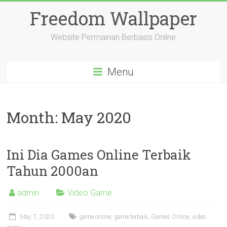
Freedom Wallpaper
Website Permainan Berbasis Online
Menu
Month:
May 2020
Ini Dia Games Online Terbaik
Tahun 2000an
admin
Video Game
May 7, 2020
game online
,
game terbaik
,
Games Online
,
video