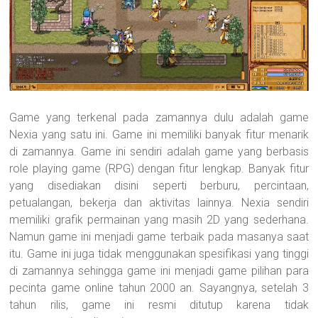
Game yang terkenal pada zamannya dulu adalah game
Nexia yang satu ini. Game ini memiliki banyak fitur menarik
di zamannya. Game ini sendiri adalah game yang berbasis
role playing game (RPG) dengan fitur lengkap. Banyak fitur
yang disediakan disini seperti berburu, percintaan,
petualangan, bekerja dan aktivitas lainnya. Nexia sendiri
memiliki grafik permainan yang masih 2D yang sederhana.
Namun game ini menjadi game terbaik pada masanya saat
itu. Game ini juga tidak menggunakan spesifikasi yang tinggi
di zamannya sehingga game ini menjadi game pilihan para
pecinta game online tahun 2000 an. Sayangnya, setelah 3
tahun rilis, game ini resmi ditutup karena tidak