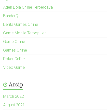
Agen Bola Online Terpercaya
BandarQ
Berita Games Online
Game Mobile Terpopuler
Game Online
Games Online
Poker Online
Video Game
Arsip
March 2022
August 2021