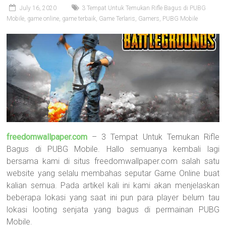
July 16, 2020
3 Tempat Untuk Temukan Rifle Bagus di PUBG
Mobile
,
game online
,
game terbaik
,
Game Terlaris
,
Gamers
,
PUBG Mobile
freedomwallpaper.com
– 3 Tempat Untuk Temukan Rifle
Bagus di PUBG Mobile. Hallo semuanya kembali lagi
bersama kami di situs freedomwallpaper.com salah satu
website yang selalu membahas seputar Game Online buat
kalian semua. Pada artikel kali ini kami akan menjelaskan
beberapa lokasi yang saat ini pun para player belum tau
lokasi looting senjata yang bagus di permainan PUBG
Mobile.