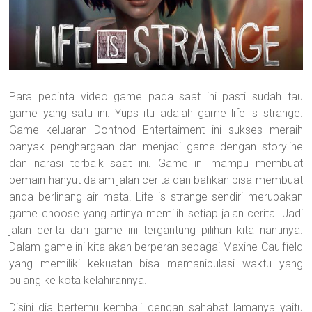
Para pecinta video game pada saat ini pasti sudah tau
game yang satu ini. Yups itu adalah game life is strange.
Game keluaran Dontnod Entertaiment ini sukses meraih
banyak penghargaan dan menjadi game dengan storyline
dan narasi terbaik saat ini. Game ini mampu membuat
pemain hanyut dalam jalan cerita dan bahkan bisa membuat
anda berlinang air mata. Life is strange sendiri merupakan
game choose yang artinya memilih setiap jalan cerita. Jadi
jalan cerita dari game ini tergantung pilihan kita nantinya.
Dalam game ini kita akan berperan sebagai Maxine Caulfield
yang memiliki kekuatan bisa memanipulasi waktu yang
pulang ke kota kelahirannya.
Disini dia bertemu kembali dengan sahabat lamanya yaitu