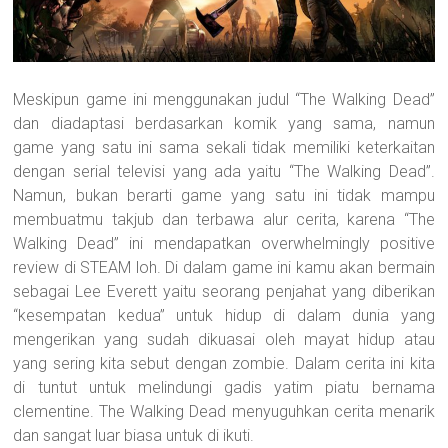
Meskipun game ini menggunakan judul “The Walking Dead”
dan diadaptasi berdasarkan komik yang sama, namun
game yang satu ini sama sekali tidak memiliki keterkaitan
dengan serial televisi yang ada yaitu “The Walking Dead”.
Namun, bukan berarti game yang satu ini tidak mampu
membuatmu takjub dan terbawa alur cerita, karena “The
Walking Dead” ini mendapatkan overwhelmingly positive
review di STEAM loh. Di dalam game ini kamu akan bermain
sebagai Lee Everett yaitu seorang penjahat yang diberikan
“kesempatan kedua” untuk hidup di dalam dunia yang
mengerikan yang sudah dikuasai oleh mayat hidup atau
yang sering kita sebut dengan zombie. Dalam cerita ini kita
di tuntut untuk melindungi gadis yatim piatu bernama
clementine. The Walking Dead menyuguhkan cerita menarik
dan sangat luar biasa untuk di ikuti.