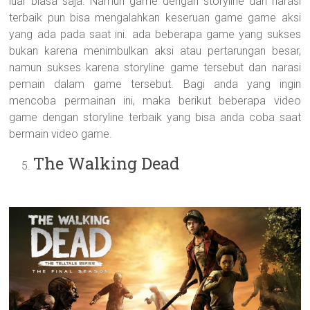
luar biasa saja. Namun game dengan storyline dan narasi
terbaik pun bisa mengalahkan keseruan game game aksi
yang ada pada saat ini. ada beberapa game yang sukses
bukan karena menimbulkan aksi atau pertarungan besar,
namun sukses karena storyline game tersebut dan narasi
pemain dalam game tersebut. Bagi anda yang ingin
mencoba permainan ini, maka berikut beberapa video
game dengan storyline terbaik yang bisa anda coba saat
bermain video game.
The Walking Dead