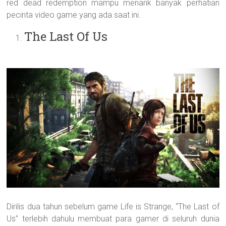
red dead redemption mampu menarik banyak perhatian
pecinta video game yang ada saat ini.
The Last Of Us
Dirilis dua tahun sebelum game Life is Strange, “The Last of
Us” terlebih dahulu membuat para gamer di seluruh dunia