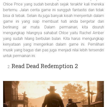
Chloe Price yang sudah berubah sejak terakhir kali mereka
bertemu. Jalan cerita game ini sungguh fantastis dan tidak
bisa di tebak. Selain itu juga banyak kisah menyentuh dalam
game ini yang siap membuat hati anda bergetar dan
berlinang air mata. Dalam permainan, kita disuruh
mengungkap hilangnya sahabat Chloe yaitu Rachel Amber
yang sudah hilang berbulan bulan. Kita harus mengungkap
kenyataan yang mengerikan dalam game ini. Pemilihan
musik yang bagus dan pas juga menjadi nilai lebih tersendiri
untuk permainan ini.
Read Dead Redemption 2