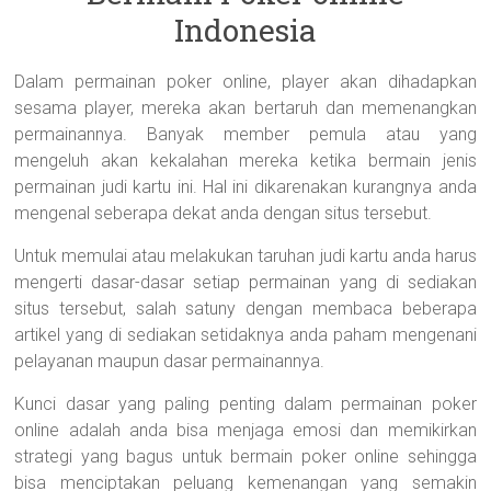
Indonesia
Dalam permainan poker online, player akan dihadapkan
sesama player, mereka akan bertaruh dan memenangkan
permainannya. Banyak member pemula atau yang
mengeluh akan kekalahan mereka ketika bermain jenis
permainan judi kartu ini. Hal ini dikarenakan kurangnya anda
mengenal seberapa dekat anda dengan situs tersebut.
Untuk memulai atau melakukan taruhan judi kartu anda harus
mengerti dasar-dasar setiap permainan yang di sediakan
situs tersebut, salah satuny dengan membaca beberapa
artikel yang di sediakan setidaknya anda paham mengenani
pelayanan maupun dasar permainannya.
Kunci dasar yang paling penting dalam permainan poker
online adalah anda bisa menjaga emosi dan memikirkan
strategi yang bagus untuk bermain poker online sehingga
bisa menciptakan peluang kemenangan yang semakin