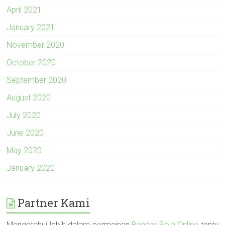
April 2021
January 2021
November 2020
October 2020
September 2020
August 2020
July 2020
June 2020
May 2020
January 2020
Partner Kami
Mengetahui lebih dalam permainan
Bandar Bola Online
tentu