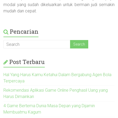
modal yang sudah dikeluarkan untuk bermain judi semakin
mudah dan cepat.
Pencarian
Post Terbaru
Hal Yang Harus Kamu Ketahui Dalam Bergabung Agen Bola
Terpercaya
Rekomendasi Aplikasi Game Online Penghasil Uang yang
Harus Dimainkan
4 Game Bertema Dunia Masa Depan yang Dijamin
Membuatmu Kagum