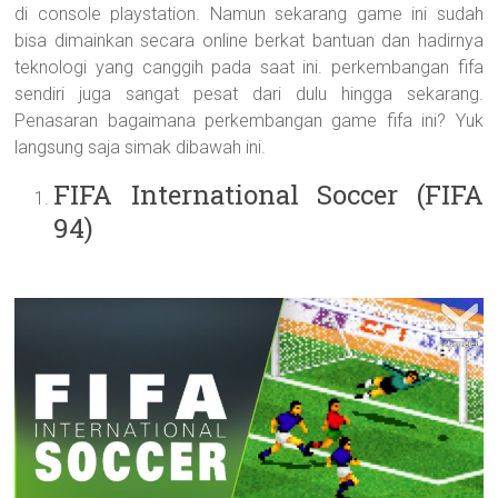
di console playstation. Namun sekarang game ini sudah
bisa dimainkan secara online berkat bantuan dan hadirnya
teknologi yang canggih pada saat ini. perkembangan fifa
sendiri juga sangat pesat dari dulu hingga sekarang.
Penasaran bagaimana perkembangan game fifa ini? Yuk
langsung saja simak dibawah ini.
FIFA International Soccer (FIFA
94)