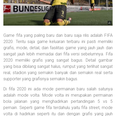
Game fifa yang paling baru dan baru saja rilis adalah FIFA
2020. Tentu saja game keluaran terbaru ini pasti memiliki
grafis, mode, detail, dan fasilitas game yang jauh jauh dan
sangat jauh lebih memadai dari fifa versi sebelumnya. Fifa
2020 memiliki grafis yang sangat bagus. Detail gambar
yang bisa dibilang sangat halus, rumput yang terlihat sangat
real, stadion yang semakin banyak dan semakin real serta
supporter yang grafisnya semakin bagus.
Di fifa 2020 ini ada mode permainan baru salah satunya
adalah mode volta. Mode volta ini merupakan permainan
bola jalanan yang menghadirkan pertandingan 5 vs 5
pemain. Seperti game fifa terdahulu yaitu fifa street, mode
volta di hadirkan seperti itu dan dengan grafis yang jauh