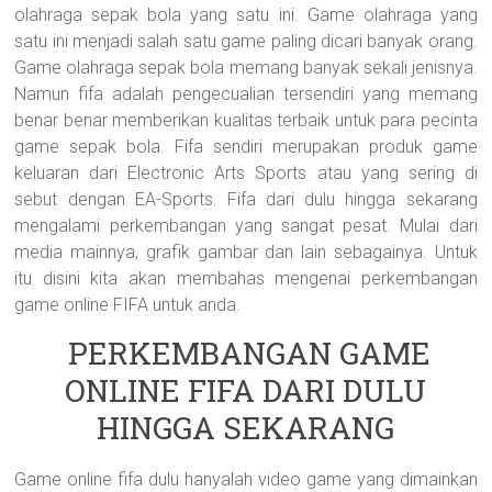
olahraga sepak bola yang satu ini. Game olahraga yang
satu ini menjadi salah satu game paling dicari banyak orang.
Game olahraga sepak bola memang banyak sekali jenisnya.
Namun fifa adalah pengecualian tersendiri yang memang
benar benar memberikan kualitas terbaik untuk para pecinta
game sepak bola. Fifa sendiri merupakan produk game
keluaran dari Electronic Arts Sports atau yang sering di
sebut dengan EA-Sports. Fifa dari dulu hingga sekarang
mengalami perkembangan yang sangat pesat. Mulai dari
media mainnya, grafik gambar dan lain sebagainya. Untuk
itu disini kita akan membahas mengenai perkembangan
game online FIFA untuk anda.
PERKEMBANGAN GAME
ONLINE FIFA DARI DULU
HINGGA SEKARANG
Game online fifa dulu hanyalah video game yang dimainkan