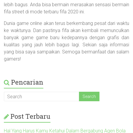
lebih bagus. Anda bisa bermain merasakan sensasi bermain
fifa street di mode terbaru fifa 2020 ini.
Dunia game online akan terus berkembang pesat dari waktu
ke waktunya. Dan pastinya fifa akan kembali memunculkan
banyak game game baru kedepannya dengan grafis dan
kualitas yang jauh lebih bagus lagi. Sekian saja informasi
yang bisa saya sampaikan. Semoga bermanfaat dan salam
gamers!
Pencarian
Post Terbaru
Hal Yang Harus Kamu Ketahui Dalam Bergabung Agen Bola