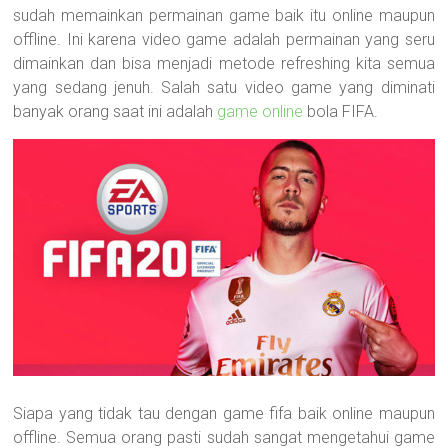
sudah memainkan permainan game baik itu online maupun
offline. Ini karena video game adalah permainan yang seru
dimainkan dan bisa menjadi metode refreshing kita semua
yang sedang jenuh. Salah satu video game yang diminati
banyak orang saat ini adalah
game online
bola FIFA.
Siapa yang tidak tau dengan game fifa baik online maupun
offline. Semua orang pasti sudah sangat mengetahui game