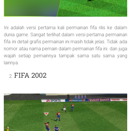
Ini adalah versi pertama kali permainan fifa rilis ke dalam
dunia game. Sangat terlihat dalam versi pertama permainan
fifa ini detail grafis permainan ini masih tidak jelas. Tidak ada
nomor atau nama pemain dalam permainan fifa ini. dan juga
wajah setiap pemainnya tampak sama satu sama yang
lainnya.
FIFA 2002