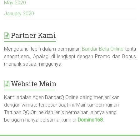
May 2020
January 2020
Partner Kami
Mengetahui lebih dalam permainan
Bandar Bola Online
tentu
sangat seru, Apalagi di lengkapi dengan Promo dan Bonus
menarik setiap minggunya.
Website Main
Kami adalah Agen BandarQ Online paling menjanjikan
dengan winrate terbesar saat ini. Mainkan permainan
Taruhan QQ Online dan jenis permainan lainnya yang
beragam hanya bersama kami di
Domino168
.