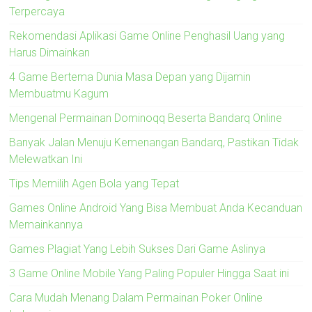
Terpercaya
Rekomendasi Aplikasi Game Online Penghasil Uang yang
Harus Dimainkan
4 Game Bertema Dunia Masa Depan yang Dijamin
Membuatmu Kagum
Mengenal Permainan Dominoqq Beserta Bandarq Online
Banyak Jalan Menuju Kemenangan Bandarq, Pastikan Tidak
Melewatkan Ini
Tips Memilih Agen Bola yang Tepat
Games Online Android Yang Bisa Membuat Anda Kecanduan
Memainkannya
Games Plagiat Yang Lebih Sukses Dari Game Aslinya
3 Game Online Mobile Yang Paling Populer Hingga Saat ini
Cara Mudah Menang Dalam Permainan Poker Online