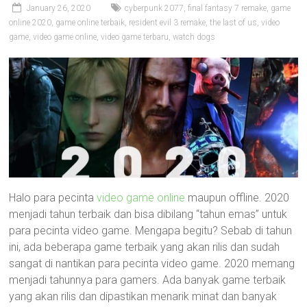
January 26, 2020
cyberpunk 2077
,
final fantasy 7 remake
,
game
online 2020
,
game online terbaik
,
resident evil 3 remake
,
the last of us
,
video
game
,
video game online
,
video game terbaru
,
watch dogs
Halo para pecinta
video game online
maupun offline. 2020
menjadi tahun terbaik dan bisa dibilang “tahun emas” untuk
para pecinta video game. Mengapa begitu? Sebab di tahun
ini, ada beberapa game terbaik yang akan rilis dan sudah
sangat di nantikan para pecinta video game. 2020 memang
menjadi tahunnya para gamers. Ada banyak game terbaik
yang akan rilis dan dipastikan menarik minat dan banyak